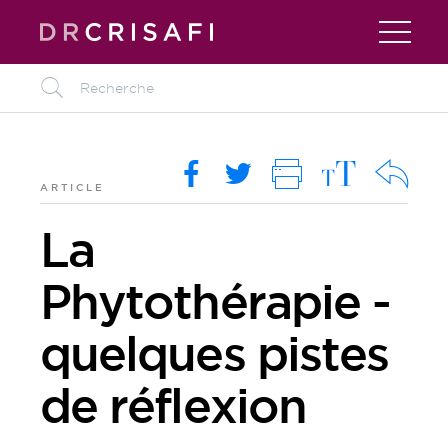
L
M
O
i
R
k
ARTICLE
La
Phytothérapie -
quelques pistes
de réflexion