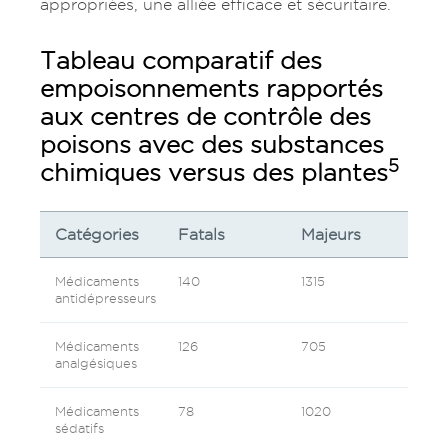
appropriées, une alliée efficace et sécuritaire.
Tableau comparatif des
empoisonnements rapportés
aux centres de contrôle des
poisons avec des substances
5
chimiques versus des plantes
Catégories
Fatals
Majeurs
Médicaments
140
1315
antidépresseurs
Médicaments
126
705
analgésiques
Médicaments
78
1020
sédatifs