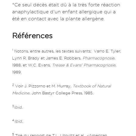
*Ce seul décès était dû à la très forte réaction
anaphylactique d’un enfant allergique qui a
été en contact avec la plante allergène.
Références
1
Notons, entre autres, les textes suivants: Varro E. Tyler,
Lynn R. Brady et James E. Robbers,
Pharmacognosie
,
1988, et W.C. Evans,
Trease & Evans’ Pharmacognosie
,
1989.
2
Voir J. Pizzorno et M. Murray,
Textbook of Natural
Medicine
, John Bastyr College Press, 1985.
3
Ibid
.
4
Ibid
.
5
Tiré du rapport de T.L. Litovitz et al., «American