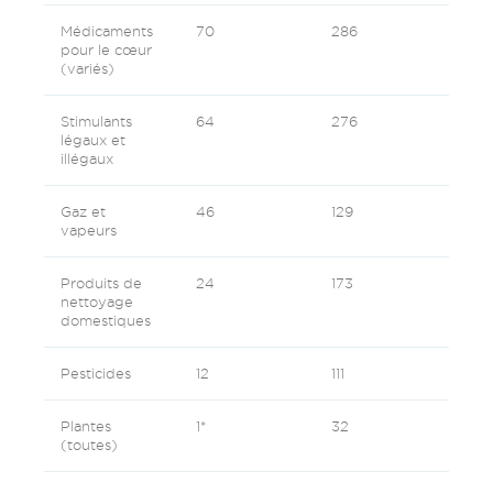
Médicaments
70
286
pour le cœur
(variés)
Stimulants
64
276
légaux et
illégaux
Gaz et
46
129
vapeurs
Produits de
24
173
nettoyage
domestiques
Pesticides
12
111
Plantes
1*
32
(toutes)