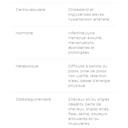
Cardiovasculaire
Cholestérol et
triglycérides élevés,
hypertension artérielle.
Hormonal
Infertilité,cycle
menstruel écourté,
menstruations
abondantes et
prolongées.
Métabolique
Difficulté à perdre du
poids, prise de poids
non justifié, rétention
d’eau, baisse d’énergie
physique
Ostéotégumentaire
Cheveux et/ou ongles
cassants, perte de
cheveux, ongles striés,
Peau sèche, douleurs
articulaires et/ou
musculaires.