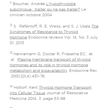
11
Boucher, Andrée
L’hypothyroïdie
subclinique : traiter ou ne pas traiter?
Le
clinicien octobre 2004
12
S. Refentoff, R. E. Weiss, and S. J. Usala
The
Syndromes of Resistance to Thyroid
Hormone
Endocrine reviews Vol. 14, No. 3 July
01, 2013
13
Hennemann G, Docter R, Friesema EC, et
al.
Plasma membrane transport of thyroid
hormones and its role in thyroid hormone
metabolism and bioavailability
. Endocrine Rev.
2001;22(4):451–76.
14
Holtorf, Kent
Thyroid Hormone Transport
into Cellular Tissue
Journal of Restorative
Medicine 2014; 3: page 53-68