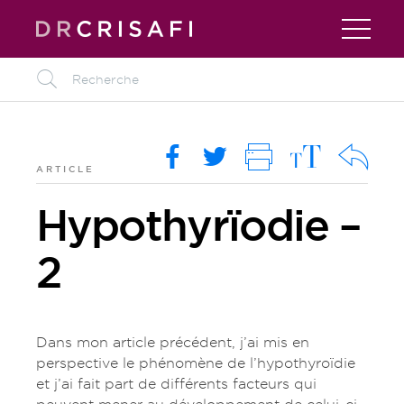
L
M
O
i
R
k
ARTICLE
Hypothyrïodie –
2
Dans mon article précédent, j’ai mis en
perspective le phénomène de l’hypothyroïdie
et j’ai fait part de différents facteurs qui