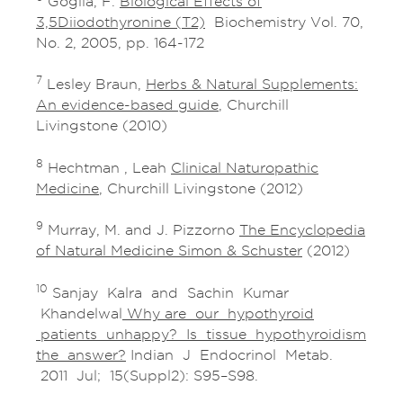
Goglia, F.
Biological Effects of
3,5Diiodothyronine (T2)
Biochemistry Vol. 70,
No. 2, 2005, pp. 164-172
7
Lesley Braun,
Herbs & Natural Supplements:
An evidence-based guide
, Churchill
Livingstone (2010)
8
Hechtman , Leah
Clinical Naturopathic
Medicine
, Churchill Livingstone (2012)
9
Murray, M. and J. Pizzorno
The Encyclopedia
of Natural Medicine Simon & Schuster
(2012)
10
Sanjay Kalra and Sachin Kumar
Khandelwal
Why are our hypothyroid
patients unhappy? Is tissue hypothyroidism
the answer?
Indian J Endocrinol Metab.
2011 Jul; 15(Suppl2): S95–S98.