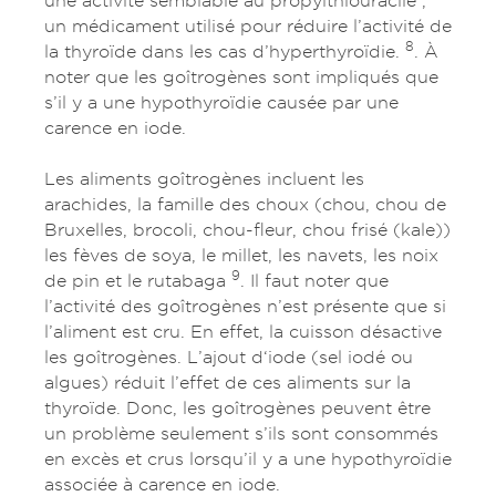
une activité semblable au propylthiouracile ,
un médicament utilisé pour réduire l’activité de
8
la thyroïde dans les cas d’hyperthyroïdie.
. À
noter que les goîtrogènes sont impliqués que
s’il y a une hypothyroïdie causée par une
carence en iode.
Les aliments goîtrogènes incluent les
arachides, la famille des choux (chou, chou de
Bruxelles, brocoli, chou-fleur, chou frisé (kale))
les fèves de soya, le millet, les navets, les noix
9
de pin et le rutabaga
. Il faut noter que
l’activité des goîtrogènes n’est présente que si
l’aliment est cru. En effet, la cuisson désactive
les goîtrogènes. L’ajout d‘iode (sel iodé ou
algues) réduit l’effet de ces aliments sur la
thyroïde. Donc, les goîtrogènes peuvent être
un problème seulement s’ils sont consommés
en excès et crus lorsqu’il y a une hypothyroïdie
associée à carence en iode.