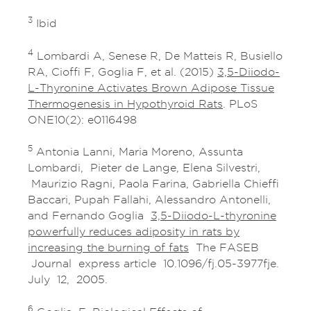
3
Ibid
4
Lombardi A, Senese R, De Matteis R, Busiello
RA, Cioffi F, Goglia F, et al. (2015)
3,5-Diiodo-
L-Thyronine Activates Brown Adipose Tissue
Thermogenesis in Hypothyroid Rats
. PLoS
ONE10(2): e0116498
5
Antonia Lanni, Maria Moreno, Assunta
Lombardi, Pieter de Lange, Elena Silvestri,
Maurizio Ragni, Paola Farina, Gabriella Chieffi
Baccari, Pupah Fallahi, Alessandro Antonelli,
and Fernando Goglia
3,5-Diiodo-L-thyronine
powerfully reduces adiposity in rats by
increasing the burning of fats
The FASEB
Journal express article 10.1096/fj.05-3977fje.
July 12, 2005.
6