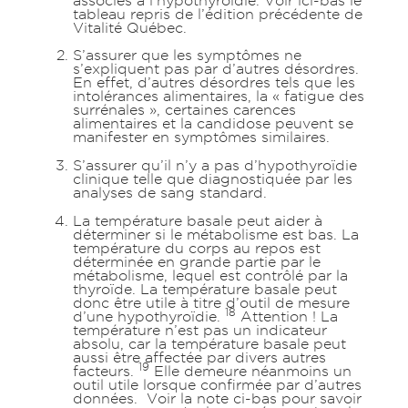
associés à l’hypothyroïdie. Voir ici-bas le
tableau repris de l’édition précédente de
Vitalité Québec.
S’assurer que les symptômes ne
s’expliquent pas par d’autres désordres.
En effet, d’autres désordres tels que les
intolérances alimentaires, la « fatigue des
surrénales », certaines carences
alimentaires et la candidose peuvent se
manifester en symptômes similaires.
S’assurer qu’il n’y a pas d’hypothyroïdie
clinique telle que diagnostiquée par les
analyses de sang standard.
La température basale peut aider à
déterminer si le métabolisme est bas. La
température du corps au repos est
déterminée en grande partie par le
métabolisme, lequel est contrôlé par la
thyroïde. La température basale peut
donc être utile à titre d’outil de mesure
18
d’une hypothyroïdie.
Attention ! La
température n’est pas un indicateur
absolu, car la température basale peut
aussi être affectée par divers autres
19
facteurs.
Elle demeure néanmoins un
outil utile lorsque confirmée par d’autres
données. Voir la note ci-bas pour savoir