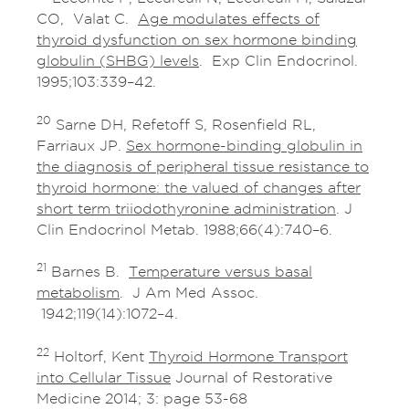
CO, Valat C.
Age modulates effects of
thyroid dysfunction on sex hormone binding
globulin (SHBG) levels
. Exp Clin Endocrinol.
1995;103:339–42.
20
Sarne DH, Refetoff S, Rosenfield RL,
Farriaux JP.
Sex hormone-binding globulin in
the diagnosis of peripheral tissue resistance to
thyroid hormone: the valued of changes after
short term triiodothyronine administration
. J
Clin Endocrinol Metab. 1988;66(4):740–6.
21
Barnes B.
Temperature versus basal
metabolism
. J Am Med Assoc.
1942;119(14):1072–4.
22
Holtorf, Kent
Thyroid Hormone Transport
into Cellular Tissue
Journal of Restorative
Medicine 2014; 3: page 53-68