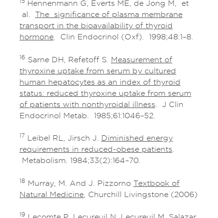
15
Hennenmann G, Everts ME, de Jong M, et
al.
The significance of plasma membrane
transport in the bioavailability of thyroid
hormone
. Clin Endocrinol (Oxf). 1998;48:1–8.
16
Sarne DH, Refetoff S.
Measurement of
thyroxine uptake from serum by cultured
human hepatocytes as an index of thyroid
status: reduced thyroxine uptake from serum
of patients with nonthyroidal illness
. J Clin
Endocrinol Metab. 1985;61:1046–52.
17
Leibel RL, Jirsch J.
Diminished energy
requirements in reduced-obese patients
.
Metabolism. 1984;33(2):164–70.
18
Murray, M. And J. Pizzorno
Textbook of
Natural Medicine
, Churchill Livingstone (2006)
19
Lecomte P, Lecureuil N, Lecureuil M, Salazar